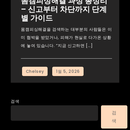
몸캠피싱해결 과정 총정리
– 신고부터 차단까지 단계
별 가이드
몸캠피싱해결을 검색하는 대부분의 사람들은 이
미 협박을 받았거나, 피해가 현실로 다가온 상황
에 놓여 있습니다. “지금 신고하면 […]
검색
검
색