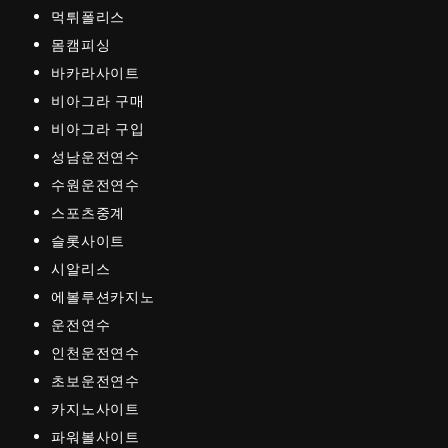
먹튀폴리스
몸캠피싱
바카라사이트
비아그라 구매
비아그라 구입
성남운전연수
수원운전연수
스포츠중계
슬롯사이트
시알리스
에볼루션카지노
운전연수
인천운전연수
초보운전연수
카지노사이트
파워볼사이트