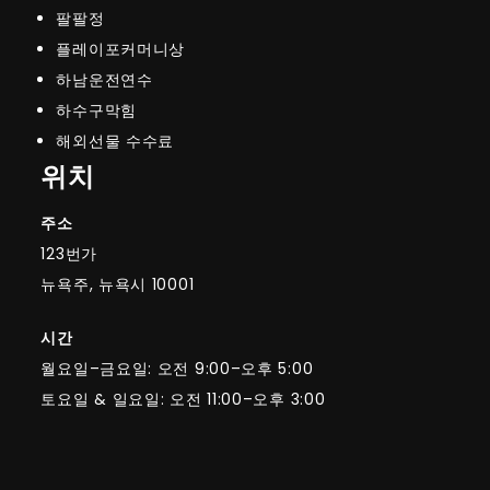
팔팔정
플레이포커머니상
하남운전연수
하수구막힘
해외선물 수수료
위치
주소
123번가
뉴욕주, 뉴욕시 10001
시간
월요일–금요일: 오전 9:00–오후 5:00
토요일 & 일요일: 오전 11:00–오후 3:00