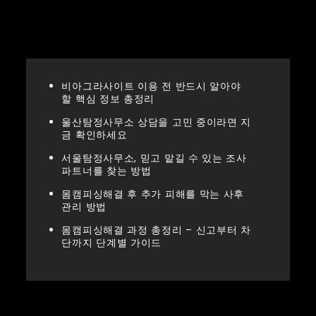
Recent Posts
비아그라사이트 이용 전 반드시 알아야
할 핵심 정보 총정리
울산탐정사무소 상담을 고민 중이라면 지
금 확인하세요
서울탐정사무소, 믿고 맡길 수 있는 조사
파트너를 찾는 방법
몸캠피싱해결 후 추가 피해를 막는 사후
관리 방법
몸캠피싱해결 과정 총정리 – 신고부터 차
단까지 단계별 가이드
Recent Comments