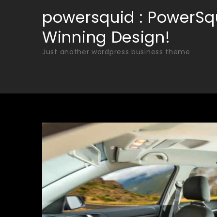
Skip
powersquid : PowerSq
to
Winning Design!
content
Just another wordpress business theme