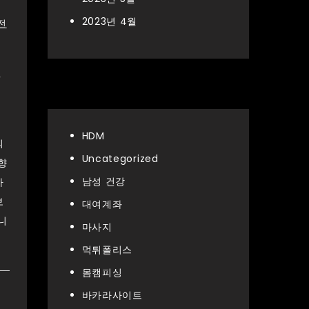
2023년 4월
전
을
Categories
HDM
의
Uncategorized
향
남성 건강
하
보
대여계좌
니
마사지
먹튀폴리스
몸캠피싱
바카라사이트