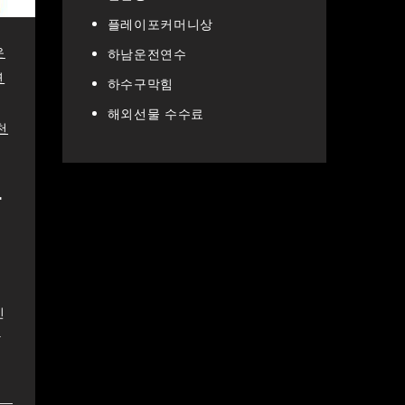
플레이포커머니상
운
하남운전연수
연
하수구막힘
해외선물 수수료
천
관
소
인
합