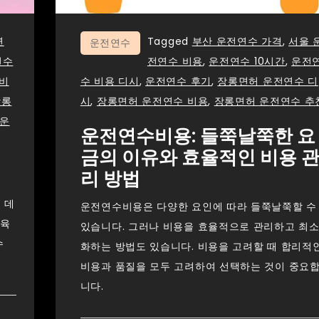
연
Tagged
부산 운전연수 가격
,
서울 
운전연수
연수
전연수 비용
,
운전연수 10시간
,
운전
비
수 비용 디시
,
운전연수 후기
,
장롱면허 운전연수 디
장롱
시
,
장롱면허 운전연수 비용
,
장롱면허 운전연수 추
운
운전연수비용: 들쭉날쭉한 요
금의 이유와 효율적인 비용 
리 방법
 데
운전연수비용은 다양한 요인에 따라 들쭉날쭉할 수
교육
있습니다. 그러나 비용을 효율적으로 관리하고 최
수
화하는 방법도 있습니다. 비용을 고려할 때 합리적
비용과 품질을 모두 고려하여 선택하는 것이 중요
니다.