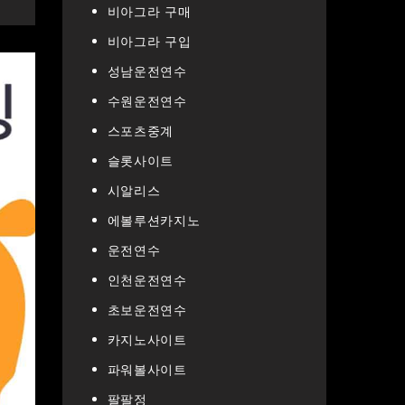
비아그라 구매
비아그라 구입
성남운전연수
수원운전연수
스포츠중계
슬롯사이트
시알리스
에볼루션카지노
운전연수
인천운전연수
초보운전연수
카지노사이트
파워볼사이트
팔팔정