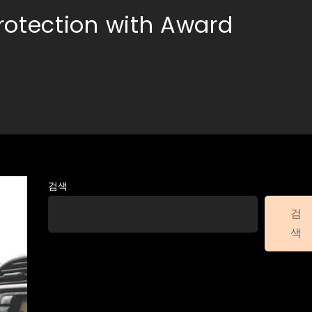
rotection with Award
검색
검
색
Recent Posts