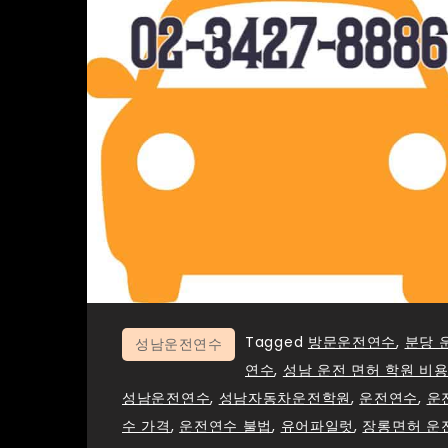
Tagged
방문운전연수
,
분당 
성남운전연수
연수
,
성남 운전 면허 학원 비
성남운전연수
,
성남자동차운전학원
,
운전연수
,
운
수 가격
,
운전연수 불법
,
유어파일럿
,
장롱면허 운