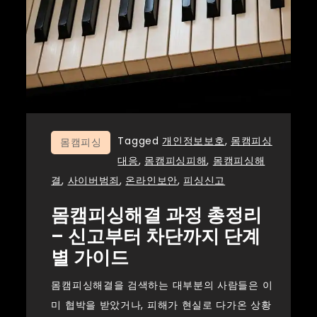
Tagged
개인정보보호
,
몸캠피싱
몸캠피싱
대응
,
몸캠피싱피해
,
몸캠피싱해
결
,
사이버범죄
,
온라인보안
,
피싱신고
몸캠피싱해결 과정 총정리
– 신고부터 차단까지 단계
별 가이드
몸캠피싱해결을 검색하는 대부분의 사람들은 이
미 협박을 받았거나, 피해가 현실로 다가온 상황