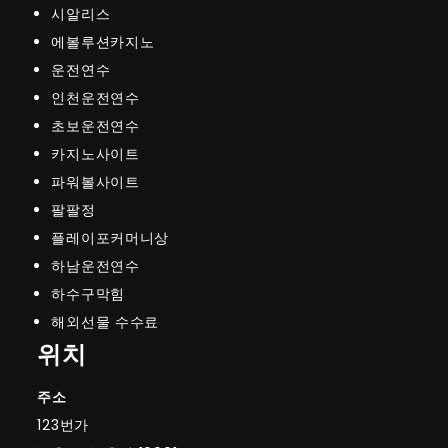
시알리스
에볼루션카지노
운전연수
인천운전연수
초보운전연수
카지노사이트
파워볼사이트
팔팔정
플레이포커머니상
하남운전연수
하수구막힘
해외선물 수수료
위치
주소
123번가