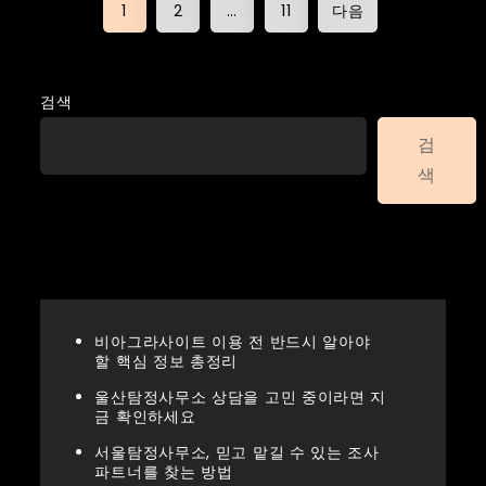
글
1
2
…
11
다음
페
이
검색
검
지
색
매
Recent Posts
김
비아그라사이트 이용 전 반드시 알아야
할 핵심 정보 총정리
울산탐정사무소 상담을 고민 중이라면 지
금 확인하세요
서울탐정사무소, 믿고 맡길 수 있는 조사
파트너를 찾는 방법