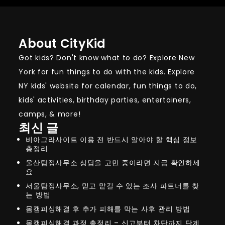
About CityKid
Got kids? Don't know what to do? Explore New
York for fun things to do with the kids. Explore
NY kids' website for calendar, fun things to do,
kids' activities, birthday parties, entertainers,
camps, & more!
최신 글
비아그라사이트 이용 전 반드시 알아야 할 핵심 정보
총정리
울산탐정사무소 상담을 고민 중이라면 지금 확인하세
요
서울탐정사무소, 믿고 맡길 수 있는 조사 파트너를 찾
는 방법
몸캠피싱해결 후 추가 피해를 막는 사후 관리 방법
몸캠피싱해결 과정 총정리 – 신고부터 차단까지 단계