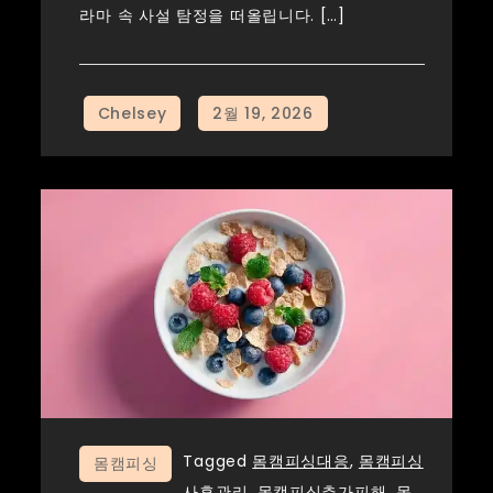
라마 속 사설 탐정을 떠올립니다. […]
Tagged
몸캠피싱대응
,
몸캠피싱
몸캠피싱
사후관리
,
몸캠피싱추가피해
,
몸