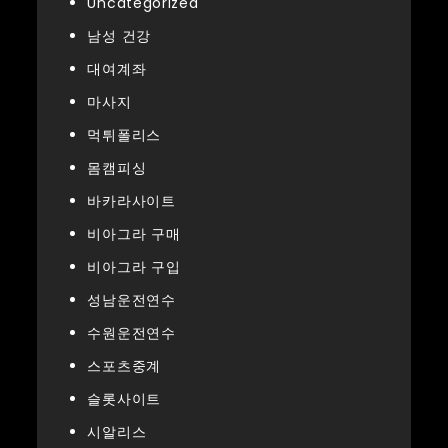
Uncategorized
남성 건강
대여계좌
마사지
먹튀폴리스
몸캠피싱
바카라사이트
비아그라 구매
비아그라 구입
성남운전연수
수원운전연수
스포츠중계
슬롯사이트
시알리스