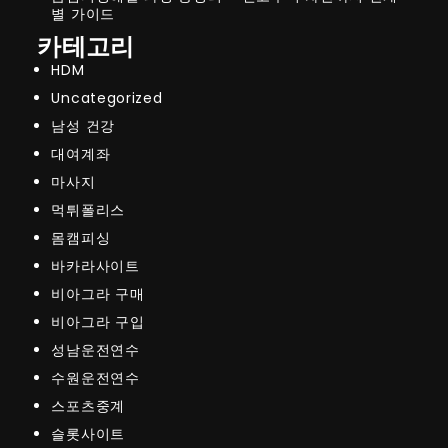
별 가이드
카테고리
HDM
Uncategorized
남성 건강
대여계좌
마사지
먹튀폴리스
몸캠피싱
바카라사이트
비아그라 구매
비아그라 구입
성남운전연수
수원운전연수
스포츠중계
슬롯사이트