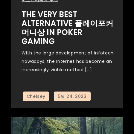
THE VERY BEST
ALTERNATIVE 플레이포커
머니상 IN POKER
GAMING
With the large development of infotech
nowadays, the Internet has become an
increasingly viable method […]