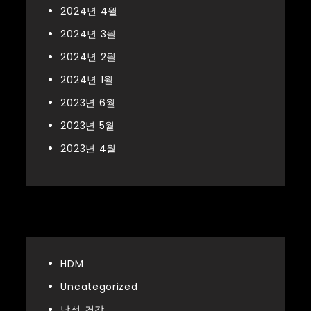
2024년 4월
2024년 3월
2024년 2월
2024년 1월
2023년 6월
2023년 5월
2023년 4월
Categories
HDM
Uncategorized
남성 건강