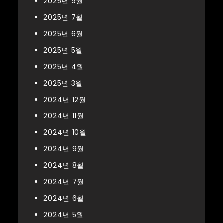
2025년 9월
2025년 7월
2025년 6월
2025년 5월
2025년 4월
2025년 3월
2024년 12월
2024년 11월
2024년 10월
2024년 9월
2024년 8월
2024년 7월
2024년 6월
2024년 5월