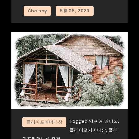
Tagged
엔포커 머니상
,
플레이포커머니상
플레이포커머니상
,
플레
이포커머니상 추천