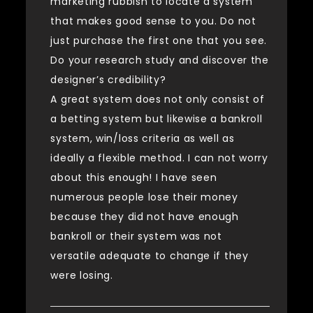
marketing rubbish to locate a system
that makes good sense to you. Do not
just purchase the first one that you see.
Do your research study and discover the
designer’s credibility?
A great system does not only consist of
a betting system but likewise a bankroll
system, win/loss criteria as well as
ideally a flexible method. I can not worry
about this enough! I have seen
numerous people lose their money
because they did not have enough
bankroll or their system was not
versatile adequate to change if they
were losing.