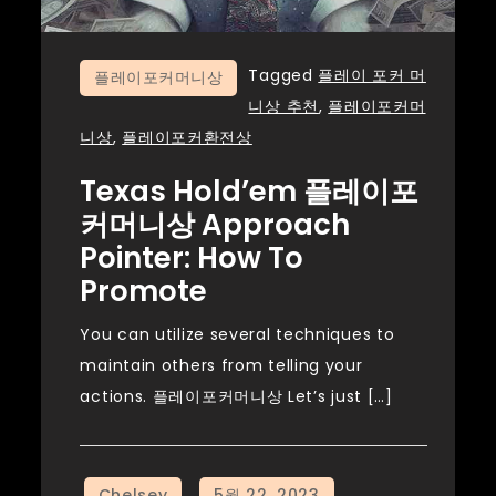
Tagged
플레이 포커 머
플레이포커머니상
니상 추천
,
플레이포커머
니상
,
플레이포커환전상
Texas Hold’em 플레이포
커머니상 Approach
Pointer: How To
Promote
You can utilize several techniques to
maintain others from telling your
actions. 플레이포커머니상 Let’s just […]