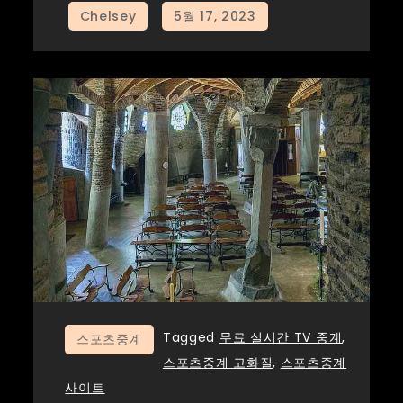
Tagged
무료 실시간 TV 중계
,
스포츠중계
스포츠중계 고화질
,
스포츠중계
사이트