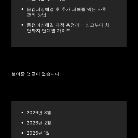
몸캠피싱해결 후 추가 피해를 막는 사후
관리 방법
몸캠피싱해결 과정 총정리 – 신고부터 차
단까지 단계별 가이드
Recent Comments
보여줄 댓글이 없습니다.
Archives
2026년 3월
2026년 2월
2026년 1월