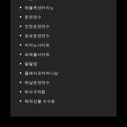
에볼루션카지노
운전연수
인천운전연수
초보운전연수
카지노사이트
파워볼사이트
팔팔정
플레이포커머니상
하남운전연수
하수구막힘
해외선물 수수료