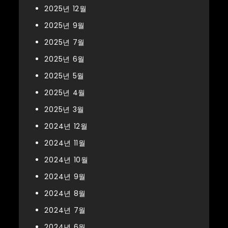
2025년 12월
2025년 9월
2025년 7월
2025년 6월
2025년 5월
2025년 4월
2025년 3월
2024년 12월
2024년 11월
2024년 10월
2024년 9월
2024년 8월
2024년 7월
2024년 6월