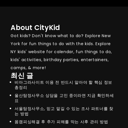
About CityKid
Got kids? Don't know what to do? Explore New
York for fun things to do with the kids. Explore
NY kids' website for calendar, fun things to do,
kids' activities, birthday parties, entertainers,
camps, & more!
최신 글
비아그라사이트 이용 전 반드시 알아야 할 핵심 정보
총정리
울산탐정사무소 상담을 고민 중이라면 지금 확인하세
요
서울탐정사무소, 믿고 맡길 수 있는 조사 파트너를 찾
는 방법
몸캠피싱해결 후 추가 피해를 막는 사후 관리 방법