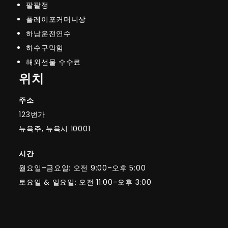
팔팔정
플레이포커머니상
하남운전연수
하수구막힘
해외선물 수수료
위치
주소
123번가
뉴욕주, 뉴욕시 10001
시간
월요일–금요일: 오전 9:00–오후 5:00
토요일 & 일요일: 오전 11:00–오후 3:00