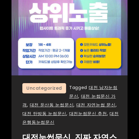
Tagged
대전 남자눈썹
Uncategorized
문신
,
대전 눈썹문신 가
격
,
대전 둔산동 눈썹문신
,
대전 자연눈썹 문신
,
대전 탄방동 눈썹문신
,
대전눈썹문신 추천
,
대전
은행동눈썹문신
대전눈썹문신, 진짜 자연스