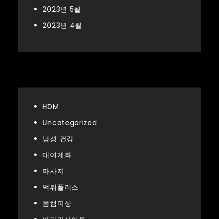
2023년 5월
2023년 4월
Categories
HDM
Uncategorized
남성 건강
대여계좌
마사지
먹튀폴리스
몸캠피싱