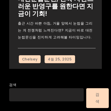
러운 반영구를 원한다면 지
금이 기회!
출근 시간 바쁜 아침, 거울 앞에서 눈썹을 그리
는 게 전쟁처럼 느껴진다면? 지금이 바로 대전
눈썹문신을 진지하게 고려해볼 타이밍입니다.
검색
검
색