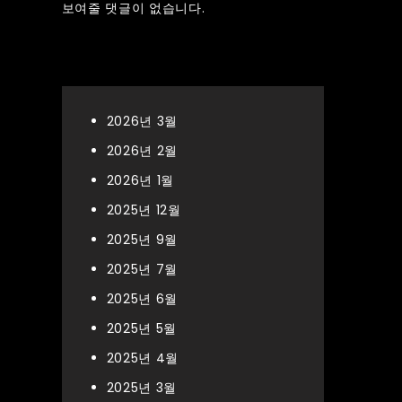
보여줄 댓글이 없습니다.
Archives
2026년 3월
2026년 2월
2026년 1월
2025년 12월
2025년 9월
2025년 7월
2025년 6월
2025년 5월
2025년 4월
2025년 3월