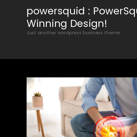
Skip
powersquid : PowerSq
to
Winning Design!
content
Just another wordpress business theme