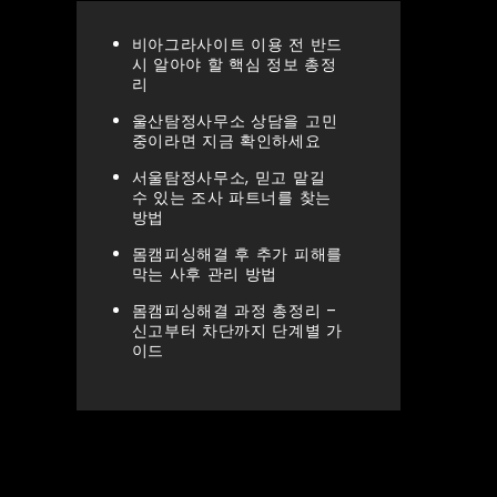
비아그라사이트 이용 전 반드
시 알아야 할 핵심 정보 총정
리
울산탐정사무소 상담을 고민
중이라면 지금 확인하세요
서울탐정사무소, 믿고 맡길
수 있는 조사 파트너를 찾는
방법
몸캠피싱해결 후 추가 피해를
막는 사후 관리 방법
몸캠피싱해결 과정 총정리 –
신고부터 차단까지 단계별 가
이드
Recent Comments