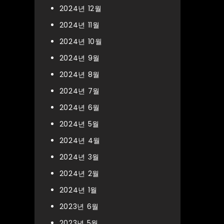
2024년 12월
2024년 11월
2024년 10월
2024년 9월
2024년 8월
2024년 7월
2024년 6월
2024년 5월
2024년 4월
2024년 3월
2024년 2월
2024년 1월
2023년 6월
2023년 5월