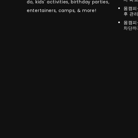
do, kids' activities, birthday parties,
몸캠피
entertainers, camps, & more!
후 관
몸캠피
차단까