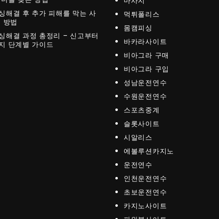
마사지
싱해결 후 추가 피해를 막는 사
먹튀폴리스
리 방법
몸캠피싱
싱해결 과정 총정리 – 신고부터
바카라사이트
지 단계별 가이드
비아그라 구매
비아그라 구입
성남운전연수
수원운전연수
스포츠중계
슬롯사이트
시알리스
에볼루션카지노
운전연수
인천운전연수
초보운전연수
카지노사이트