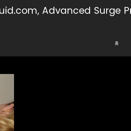
uid.com, Advanced Surge P
홈