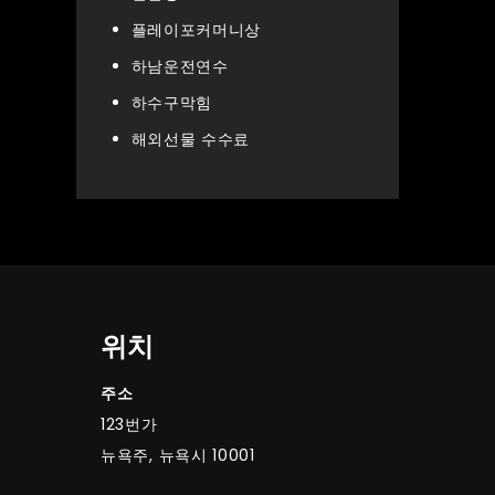
플레이포커머니상
하남운전연수
하수구막힘
해외선물 수수료
위치
주소
123번가
뉴욕주, 뉴욕시 10001