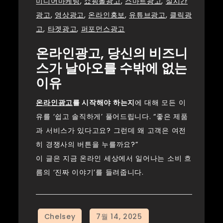
미디어마케팅
,
쇼핑몰광고
,
스마트광고
,
실시간
광고
,
영상광고
,
온라인홍보
,
유튜브광고
,
클릭광
고
,
타겟광고
,
퍼포먼스광고
온라인광고, 당신의 비즈니
스가 날아오를 수밖에 없는
이유
온라인광고
를 시작해야 하는지
에 대해 모든 이
유를 ‘쉽고 솔직하게’ 풀어드립니다. “좋은 제품
과 서비스가 있다고요? 그런데 왜 고객은 여전
히 경쟁사의 버튼을 누를까요?”
이 글은 지금 온라인 세상에서 일어나는 소비 흐
름의 ‘진짜 이야기’를 들려줍니다.