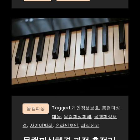
Tagged
개인정보보호
,
몸캠피싱
몸캠피싱
대응
,
몸캠피싱피해
,
몸캠피싱해
결
,
사이버범죄
,
온라인보안
,
피싱신고