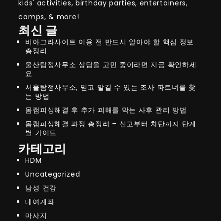
kids' activities, birthday parties, entertainers,
camps, & more!
최신 글
비아그라사이트 이용 전 반드시 알아야 할 핵심 정보
총정리
울산탐정사무소 상담을 고민 중이라면 지금 확인하세
요
서울탐정사무소, 믿고 맡길 수 있는 조사 파트너를 찾
는 방법
몸캠피싱해결 후 추가 피해를 막는 사후 관리 방법
몸캠피싱해결 과정 총정리 – 신고부터 차단까지 단계
별 가이드
카테고리
HDM
Uncategorized
남성 건강
대여계좌
마사지