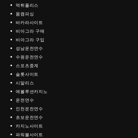
먹튀폴리스
몸캠피싱
바카라사이트
비아그라 구매
비아그라 구입
성남운전연수
수원운전연수
스포츠중계
슬롯사이트
시알리스
에볼루션카지노
운전연수
인천운전연수
초보운전연수
카지노사이트
파워볼사이트