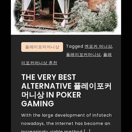
Tagged
엔포커 머니상
,
플레이포커머니상
플레이포커머니상
,
플레
이포커머니상 추천
THE VERY BEST
ALTERNATIVE 플레이포커
머니상 IN POKER
GAMING
With the large development of infotech
nowadays, the Internet has become an
increasingly viable method […]