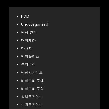
HDM
Uncategorized
남성 건강
대여계좌
마사지
먹튀폴리스
몸캠피싱
바카라사이트
비아그라 구매
비아그라 구입
성남운전연수
수원운전연수