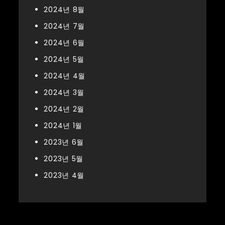
2024년 8월
2024년 7월
2024년 6월
2024년 5월
2024년 4월
2024년 3월
2024년 2월
2024년 1월
2023년 6월
2023년 5월
2023년 4월
Categories