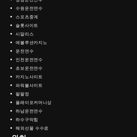
수원운전연수
스포츠중계
슬롯사이트
시알리스
에볼루션카지노
운전연수
인천운전연수
초보운전연수
카지노사이트
파워볼사이트
팔팔정
플레이포커머니상
하남운전연수
하수구막힘
해외선물 수수료