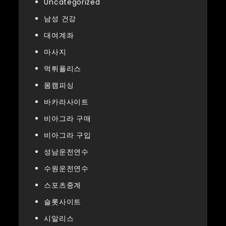
Uncategorized
남성 건강
대여계좌
마사지
먹튀폴리스
몸캠피싱
바카라사이트
비아그라 구매
비아그라 구입
성남운전연수
수원운전연수
스포츠중계
슬롯사이트
시알리스