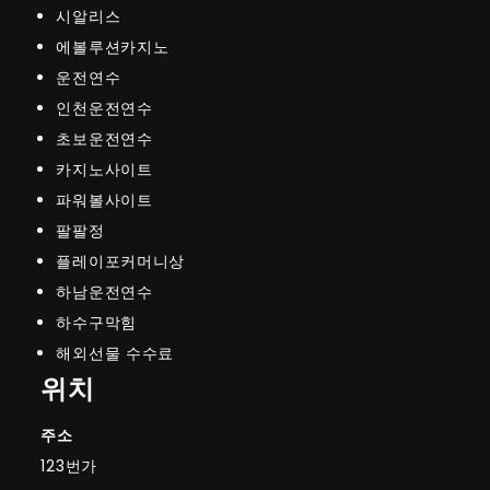
시알리스
에볼루션카지노
운전연수
인천운전연수
초보운전연수
카지노사이트
파워볼사이트
팔팔정
플레이포커머니상
하남운전연수
하수구막힘
해외선물 수수료
위치
주소
123번가