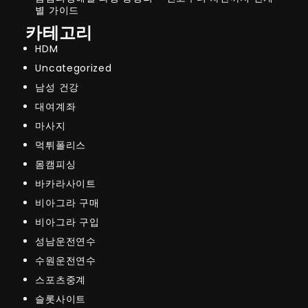
별 가이드
카테고리
HDM
Uncategorized
남성 건강
대여계좌
마사지
먹튀폴리스
몸캠피싱
바카라사이트
비아그라 구매
비아그라 구입
성남운전연수
수원운전연수
스포츠중계
슬롯사이트