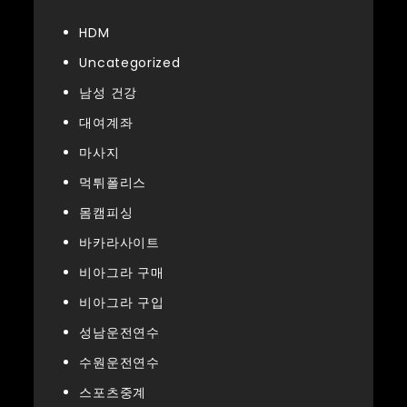
HDM
Uncategorized
남성 건강
대여계좌
마사지
먹튀폴리스
몸캠피싱
바카라사이트
비아그라 구매
비아그라 구입
성남운전연수
수원운전연수
스포츠중계