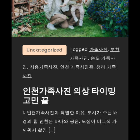
Tagged
가족사진
,
부천
Uncategorized
가족사진
,
송도 가족사
진
,
시흥가족사진
,
인천 가족사진관
,
청라 가족
사진
인천가족사진 의상 타이밍
고민 끝
1. 인천가족사진이 특별한 이유: 도시가 주는 배
경의 힘 인천은 바다와 공원, 도심이 비교적 가
까워서 촬영 […]