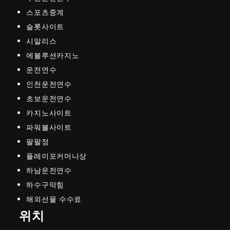
스포츠중계
슬롯사이트
시알리스
에볼루션카지노
운전연수
인천운전연수
초보운전연수
카지노사이트
파워볼사이트
팔팔정
플레이포커머니상
하남운전연수
하수구막힘
해외선물 수수료
위치