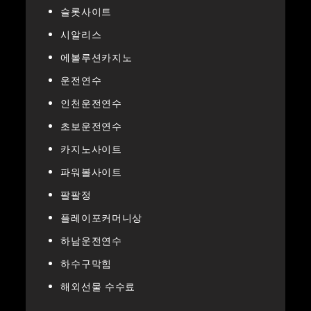
슬롯사이트
시알리스
에볼루션카지노
운전연수
인천운전연수
초보운전연수
카지노사이트
파워볼사이트
팔팔정
플레이포커머니상
하남운전연수
하수구막힘
해외선물 수수료