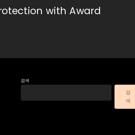
rotection with Award
검색
검
색
Recent Posts