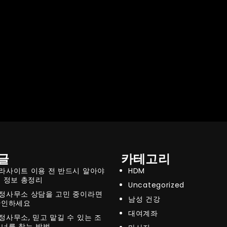
글
카테고리
라사이트 이용 전 반드시 알아야
HDM
심 정보 총정리
Uncategorized
정사무소 상담을 고민 중이라면
남성 건강
확인하세요
대여계좌
정사무소, 믿고 맡길 수 있는 조
트너를 찾는 방법