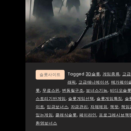
Tagged
3D슬롯
,
게임종류
,
고급
슬롯사이트
래픽
,
고급애니메이션
,
메가웨이
롯
,
무료스핀
,
변동릴구조
,
보너스기능
,
비디오슬
스토리기반게임
,
슬롯게임선택
,
슬롯게임특징
,
슬
이트
,
입금보너스
,
자금관리
,
자체제외
,
잭팟
,
책임
있는게임
,
클래식슬롯
,
페이라인
,
프로그레시브잭
환영보너스