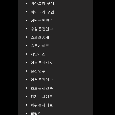
비아그라 구매
비아그라 구입
성남운전연수
수원운전연수
스포츠중계
슬롯사이트
시알리스
에볼루션카지노
운전연수
인천운전연수
초보운전연수
카지노사이트
파워볼사이트
팔팔정