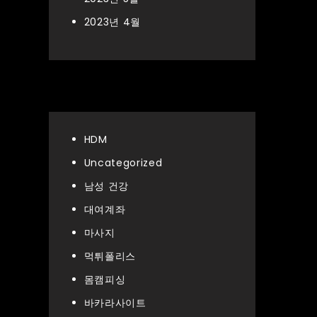
2023년 4월
Categories
HDM
Uncategorized
남성 건강
대여계좌
마사지
먹튀폴리스
몸캠피싱
바카라사이트