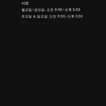
시간
월요일–금요일: 오전 9:00–오후 5:00
토요일 & 일요일: 오전 11:00–오후 3:00