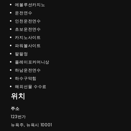
에볼루션카지노
운전연수
인천운전연수
초보운전연수
카지노사이트
파워볼사이트
팔팔정
플레이포커머니상
하남운전연수
하수구막힘
해외선물 수수료
위치
주소
123번가
뉴욕주, 뉴욕시 10001