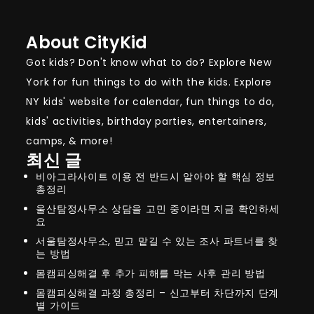
About CityKid
Got kids? Don't know what to do? Explore New
York for fun things to do with the kids. Explore
NY kids' website for calendar, fun things to do,
kids' activities, birthday parties, entertainers,
camps, & more!
최신 글
비아그라사이트 이용 전 반드시 알아야 할 핵심 정보
총정리
울산탐정사무소 상담을 고민 중이라면 지금 확인하세
요
서울탐정사무소, 믿고 맡길 수 있는 조사 파트너를 찾
는 방법
몸캠피싱해결 후 추가 피해를 막는 사후 관리 방법
몸캠피싱해결 과정 총정리 – 신고부터 차단까지 단계
별 가이드