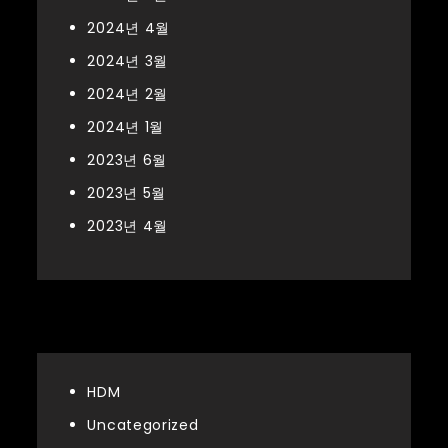
2024년 4월
2024년 3월
2024년 2월
2024년 1월
2023년 6월
2023년 5월
2023년 4월
Categories
HDM
Uncategorized