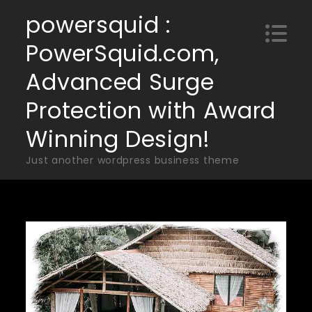
Skip
powersquid :
to
PowerSquid.com,
content
Advanced Surge
Protection with Award
Winning Design!
Just another wordpress business theme